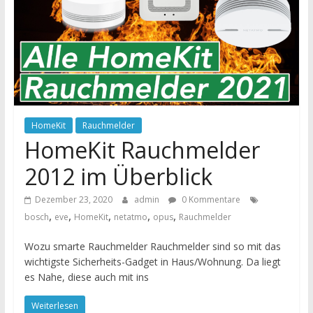
HomeKit
Rauchmelder
HomeKit Rauchmelder
2012 im Überblick
Dezember 23, 2020
admin
0 Kommentare
,
,
,
,
,
bosch
eve
HomeKit
netatmo
opus
Rauchmelder
Wozu smarte Rauchmelder Rauchmelder sind so mit das
wichtigste Sicherheits-Gadget in Haus/Wohnung. Da liegt
es Nahe, diese auch mit ins
Weiterlesen