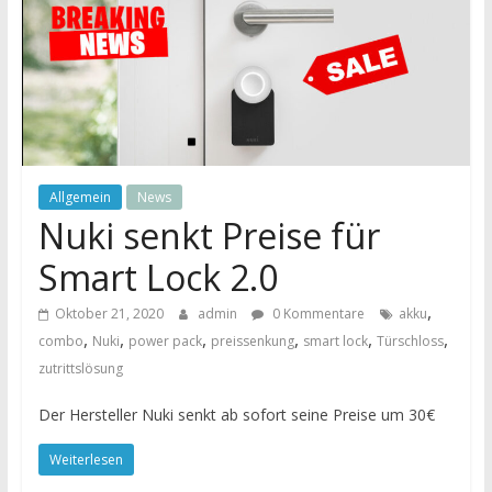
Allgemein
News
Nuki senkt Preise für
Smart Lock 2.0
,
Oktober 21, 2020
admin
0 Kommentare
akku
,
,
,
,
,
,
combo
Nuki
power pack
preissenkung
smart lock
Türschloss
zutrittslösung
Der Hersteller Nuki senkt ab sofort seine Preise um 30€
Weiterlesen