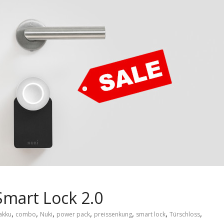
Smart Lock 2.0
,
,
,
,
,
,
,
akku
combo
Nuki
power pack
preissenkung
smart lock
Türschloss