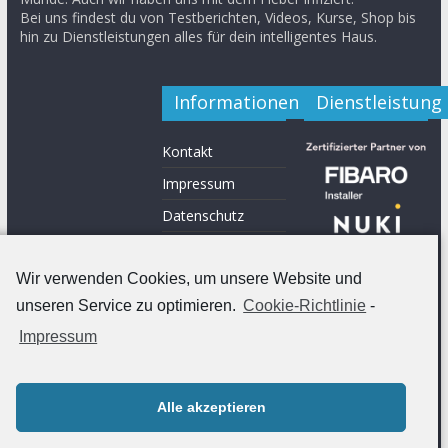
Bei uns findest du von Testberichten, Videos, Kurse, Shop bis
hin zu Dienstleistungen alles für dein intelligentes Haus.
Informationen
Dienstleistung
Kontakt
Impressum
Datenschutz
Shop
Werde ein Teil von
Wir verwenden Cookies, um unsere Website und
uns
unseren Service zu optimieren.
Cookie-Richtlinie
-
Impressum
Alle akzeptieren
Copyright © 2026
Smarthome-Garage
. Alle Rechte