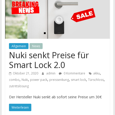
Allgemein
News
Nuki senkt Preise für
Smart Lock 2.0
,
Oktober 21, 2020
admin
0 Kommentare
akku
,
,
,
,
,
,
combo
Nuki
power pack
preissenkung
smart lock
Türschloss
zutrittslösung
Der Hersteller Nuki senkt ab sofort seine Preise um 30€
Weiterlesen